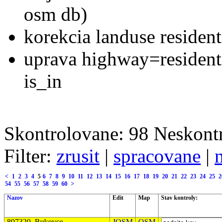
osm db)
korekcia landuse residen
uprava highway=residentia
is_in
Skontrolovane: 98 Neskont
Filter:
zrusit
|
spracovane
|
<
1
2
3
4
5
6
7
8
9
10
11
12
13
14
15
16
17
18
19
20
21
22
23
24
25
2
54
55
56
57
58
59
60
>
Nazov
Edit
Map
Stav kontroly:
807320_Bukovce
JOSM
OSM