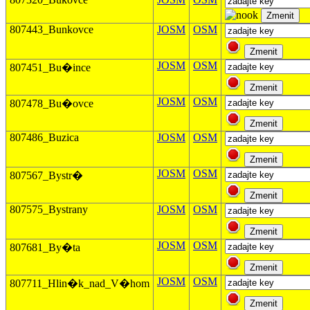
807443_Bunkovce
JOSM
OSM
JOSM
OSM
807451_Bu�ince
JOSM
OSM
807478_Bu�ovce
807486_Buzica
JOSM
OSM
JOSM
OSM
807567_Bystr�
807575_Bystrany
JOSM
OSM
JOSM
OSM
807681_By�ta
JOSM
OSM
807711_Hlin�k_nad_V�hom