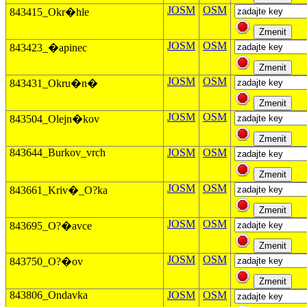
JOSM
OSM
843415_Okr�hle
JOSM
OSM
843423_�apinec
JOSM
OSM
843431_Okru�n�
JOSM
OSM
843504_Olejn�kov
843644_Burkov_vrch
JOSM
OSM
JOSM
OSM
843661_Kriv�_O?ka
JOSM
OSM
843695_O?�avce
JOSM
OSM
843750_O?�ov
843806_Ondavka
JOSM
OSM