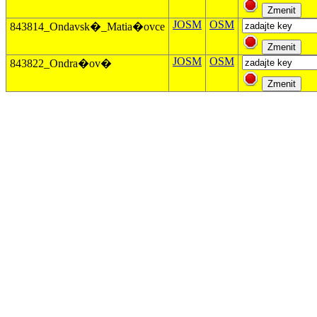
JOSM
OSM
843814_Ondavsk�_Matia�ovce
JOSM
OSM
843822_Ondra�ov�