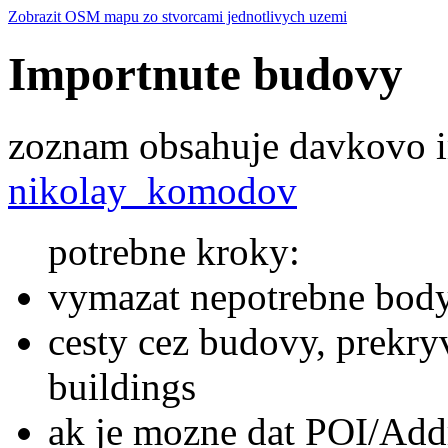
Zobrazit OSM mapu zo stvorcami jednotlivych uzemi
Importnute budovy
zoznam obsahuje davkovo 
nikolay_komodov
potrebne kroky:
vymazat nepotrebne body
cesty cez budovy, prekry
buildings
ak je mozne dat POI/Add